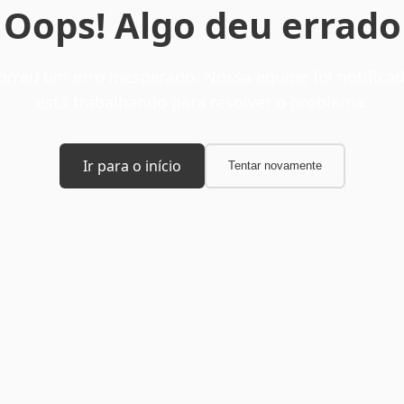
Oops! Algo deu errado
orreu um erro inesperado. Nossa equipe foi notificad
está trabalhando para resolver o problema.
Ir para o início
Tentar novamente